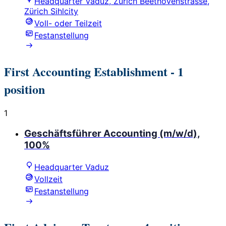
Headquarter Vaduz, Zürich Beethovenstrasse,
Zürich Sihlcity
Voll- oder Teilzeit
Festanstellung
First Accounting Establishment
- 1
position
1
Geschäftsführer Accounting (m/w/d),
100%
Headquarter Vaduz
Vollzeit
Festanstellung